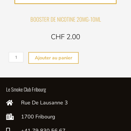
BOOSTER DE NICOTINE 20MG-10ML
CHF 2.00
quantité
Ajouter au panier
de
BOOSTER
DE
NICOTINE
Le Smoke Club Fribourg
20MG
Rue De Lausanne 3
-10ML
1700 Fribourg
+41 79 830 56 67