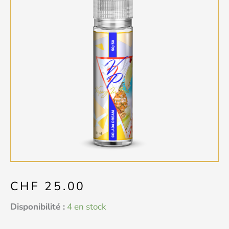
CHF
25.00
quantité
Disponibilité :
4 en stock
de