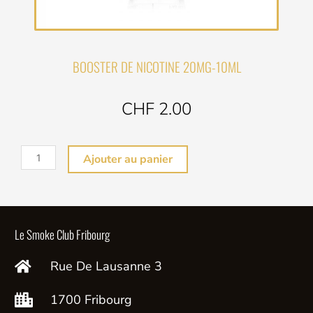
BOOSTER DE NICOTINE 20MG-10ML
CHF 2.00
quantité
Ajouter au panier
de
BOOSTER
DE
NICOTINE
Le Smoke Club Fribourg
20MG
Rue De Lausanne 3
-10ML
1700 Fribourg