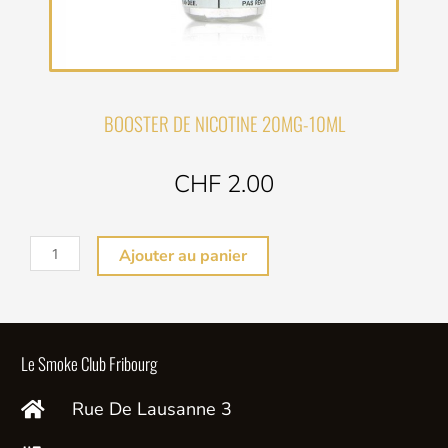
BOOSTER DE NICOTINE 20MG-10ML
CHF 2.00
quantité
Ajouter au panier
de
BOOSTER
DE
NICOTINE
Le Smoke Club Fribourg
20MG
Rue De Lausanne 3
-10ML