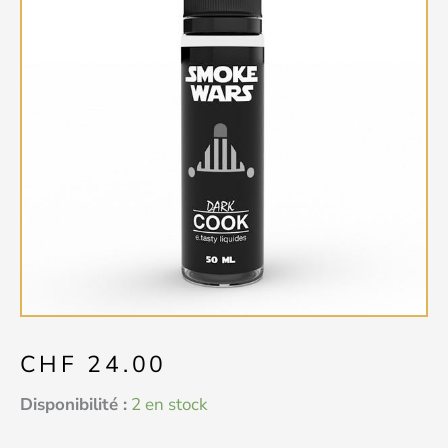
CHF
24.00
quantité
Disponibilité :
2 en stock
de