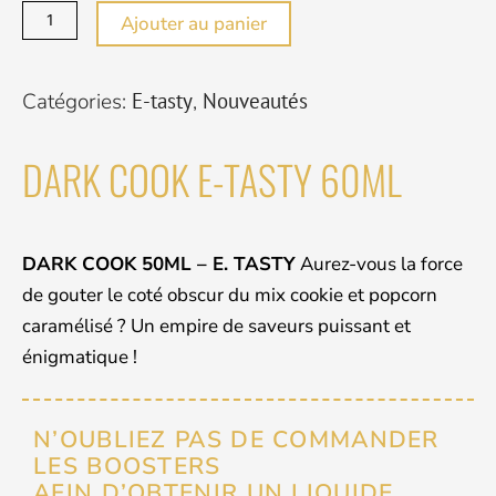
DARK
Ajouter au panier
COOK
E-
Catégories:
E-tasty
,
Nouveautés
TASTY
60ML
DARK COOK E-TASTY 60ML
DARK COOK 50ML – E. TASTY
Aurez­-vous la force
de gouter le coté obscur du mix cookie et popcorn
caramélisé ? Un empire de saveurs puissant et
énigmatique !
N’OUBLIEZ PAS DE COMMANDER
LES BOOSTERS
AFIN D’OBTENIR UN LIQUIDE