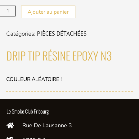
de
DRIP
Ajouter au panier
TIP
RÉSINE
Catégories:
PIÈCES DÉTACHÉES
EPOXY
N3
DRIP TIP RÉSINE EPOXY N3
COULEUR ALÉATOIRE !
Le Smoke Club Fribourg
Rue De Lausanne 3