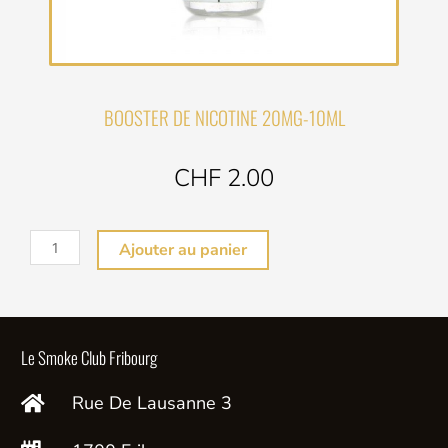
BOOSTER DE NICOTINE 20MG-10ML
CHF 2.00
quantité
Ajouter au panier
de
BOOSTER
DE
NICOTINE
Le Smoke Club Fribourg
20MG
Rue De Lausanne 3
-10ML