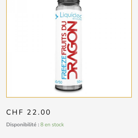
CHF
22.00
quantité
Disponibilité :
8 en stock
de