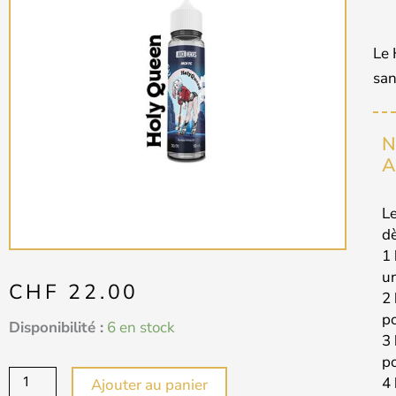
Le 
san
N
A
Le
d
1 
un
CHF
22.00
2 
po
quantité
Disponibilité :
6 en stock
3 
de
po
HOLY
4 
Ajouter au panier