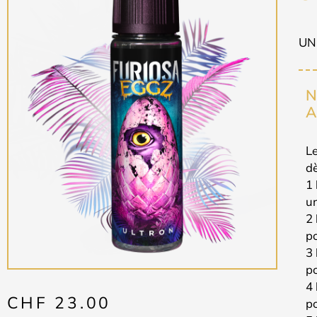
UN
N
A
Le
d
1 
un
2 
po
3 
po
4 
CHF
23.00
po