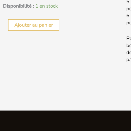
5 
quantité
Disponibilité :
1 en stock
po
de
6 
ULTRON
po
Ajouter au panier
60ML
Po
FURIOSA
bo
de
pa